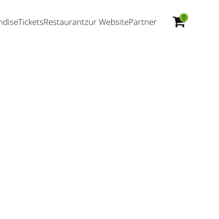
0
ndise
Tickets
Restaurant
zur Website
Partner