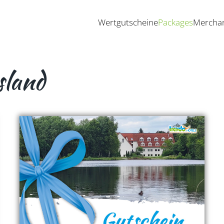
Wertgutscheine
Packages
Mercha
sland