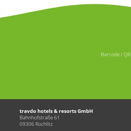
Barcode / QR
travdo hotels & resorts GmbH
Bahnhofstraße 61
09306 Rochlitz