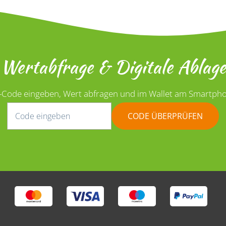
Wertabfrage & Digitale Ablage
-Code eingeben, Wert abfragen und im Wallet am Smartpho
CODE ÜBERPRÜFEN