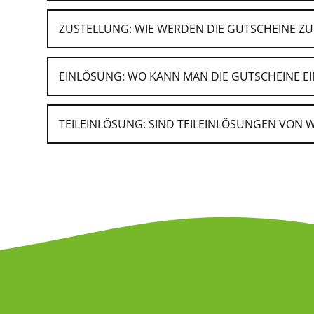
Wähle ein Gutscheinmotiv und den Gutsch
Auf "Hier bestellen" klicken.
ZUSTELLUNG: WIE WERDEN DIE GUTSCHEINE ZU
Gebe im Warenkorb den Promocode ein, kli
EINLÖSUNG: WO KANN MAN DIE GUTSCHEINE E
TEILEINLÖSUNG: SIND TEILEINLÖSUNGEN VON
"Buchungscode"