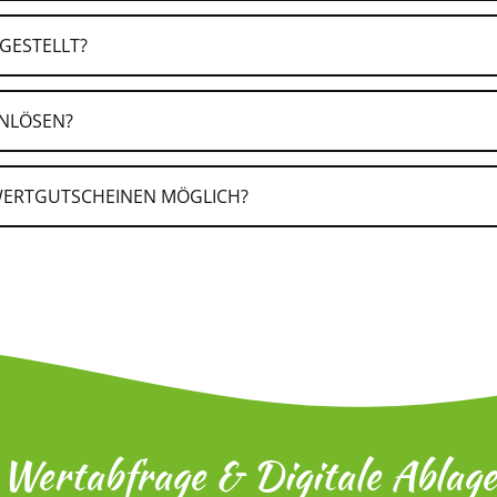
einwert aus. Du kannst zudem einen Grußtext hinzufügen.
GESTELLT?
cke auf „Einlösen“ und führe den Zahlungsvorgang aus.
INLÖSEN?
 WERTGUTSCHEINEN MÖGLICH?
Wertabfrage & Digitale Ablage