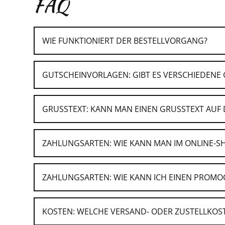
FAQ
WIE FUNKTIONIERT DER BESTELLVORGANG?
GUTSCHEINVORLAGEN: GIBT ES VERSCHIEDENE
Wähle eine Gutscheinvorlage, den gewünsc
Zahlen sicher und einfach mit Kreditkarte
Drucken Dir Deinen Gutschein einfach direk
GRUSSTEXT: KANN MAN EINEN GRUSSTEXT AUF 
ZAHLUNGSARTEN: WIE KANN MAN IM ONLINE-S
ZAHLUNGSARTEN: WIE KANN ICH EINEN PROMO
Als Abonnent des E-Mail-Newsletters informiere
KOSTEN: WELCHE VERSAND- ODER ZUSTELLKOST
Wähle im Gutscheinshop die Kategorie "We