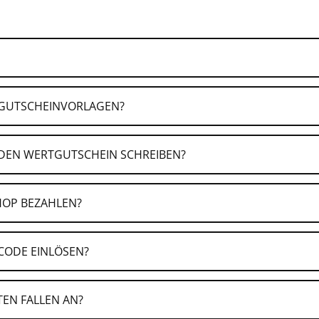
 GUTSCHEINVORLAGEN?
hten Gutscheinwert und einen individuellen Grußtext.
 oder Sofortüberweisung.
t selbst aus oder versende ihn per Mail.
DEN WERTGUTSCHEIN SCHREIBEN?
HOP BEZAHLEN?
CODE EINLÖSEN?
n wir Dich regelmäßig über unsere exklusiven Angebote.
EN FALLEN AN?
rtgutscheine" aus.