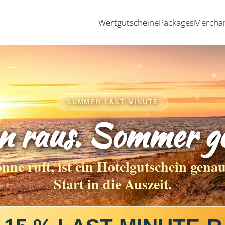
Wertgutscheine
Packages
Mercha
SUMMER LAST MINUTE
n raus. Sommer ge
ne ruft, ist ein Hotelgutschein genau
Start in die Auszeit.