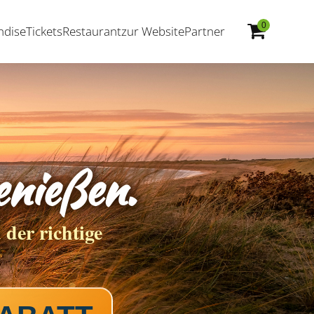
0
ndise
Tickets
Restaurant
zur Website
Partner
nießen.
 der richtige