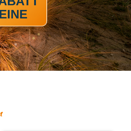
RABATT
EINE
n