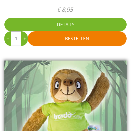
€ 8,95
DETAILS
−
+
BESTELLEN