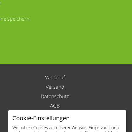
ne speichern.
Widerruf
Versand
Datenschutz
AGB
Impressum
Cookie-Einstellungen
Barrierefreiheit
Wir nutzen Cookies auf unserer Website. Einige von ihnen