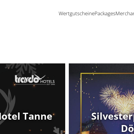
Wertgutscheine
Packages
Mercha
Hotel Tanne
Silveste
Dö