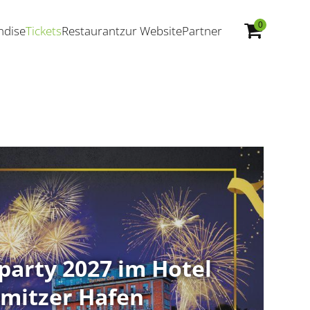
0
ndise
Tickets
Restaurant
zur Website
Partner
rparty 2027 im Hotel
mitzer Hafen